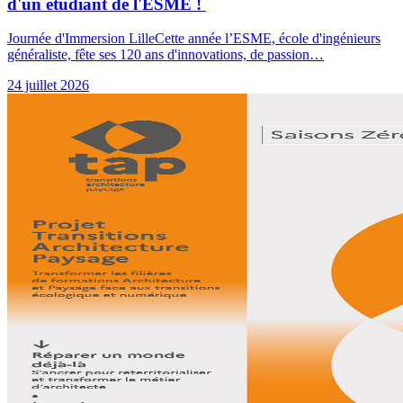
d'un étudiant de l'ESME !
Journée d'Immersion LilleCette année l’ESME, école d'ingénieurs
généraliste, fête ses 120 ans d'innovations, de passion…
24 juillet 2026