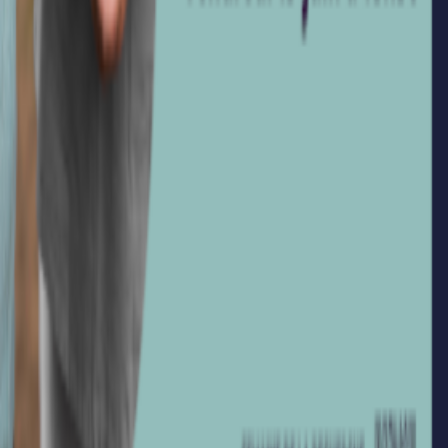
Vie étudiante
DD&RS
Territoire
Nos Grandes Écoles
Ingénieurs
Management
Autres Écoles
Ressources
Actualités
Contact
Mentions légales
©
2026
CRGE Hauts-de-France — Conférence Régionale des
Grandes Écoles. Tous droits réservés.