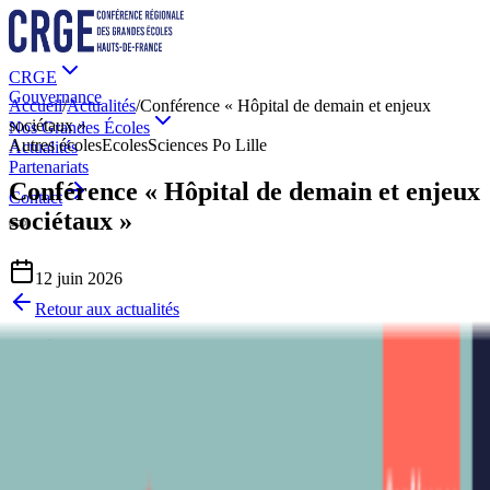
CRGE
Gouvernance
Accueil
/
Actualités
/
Conférence « Hôpital de demain et enjeux
sociétaux »
Nos Grandes Écoles
Autres écoles
Ecoles
Sciences Po Lille
Actualités
Partenariats
Conférence « Hôpital de demain et enjeux
Contact
sociétaux »
12 juin 2026
Retour aux actualités
Conférence
Hôpital de demain et enjeux sociétaux
Vendredi 19 juin 2026
de 18h30 à 20h30 à Sciences Po Lille
(amphi Norbert Elias)
Programme complet et inscription
aux conférences