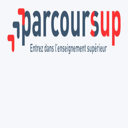
La Conférence Régionale des Grandes Écoles fédère les
établissements d'excellence en Hauts-de-France autour de
l'innovation et de la formation.
Qui sommes-nous ?
Gouvernance
Projet
Formation
Vie étudiante
DD&RS
Territoire
Nos Grandes Écoles
Ingénieurs