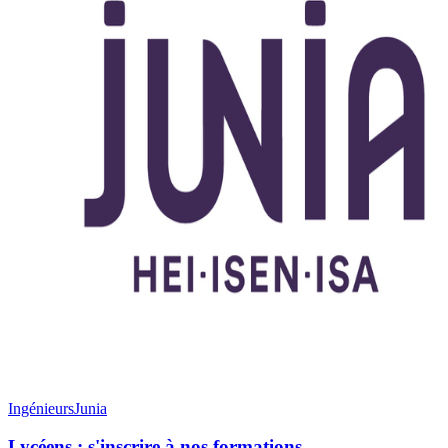
Ingénieurs
Junia
Lycéens : s'inscrire à nos formations